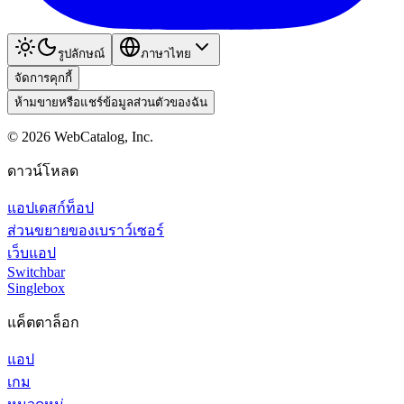
รูปลักษณ์
ภาษาไทย
จัดการคุกกี้
ห้ามขายหรือแชร์ข้อมูลส่วนตัวของฉัน
©
2026
WebCatalog, Inc.
ดาวน์โหลด
แอปเดสก์ท็อป
ส่วนขยายของเบราว์เซอร์
เว็บแอป
Switchbar
Singlebox
แค็ตตาล็อก
แอป
เกม