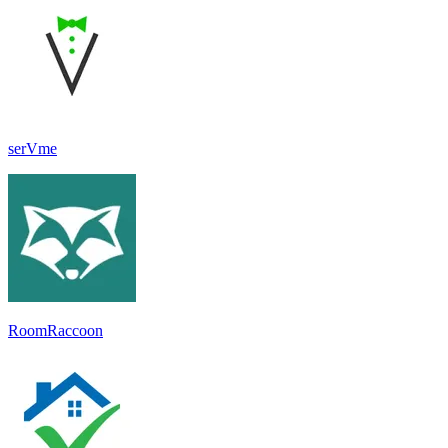
serVme
RoomRaccoon