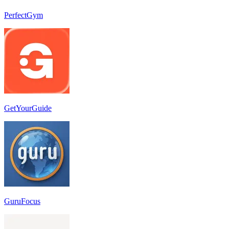
PerfectGym
GetYourGuide
GuruFocus