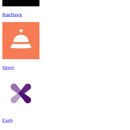
RateHawk
Sirvoy
Exely