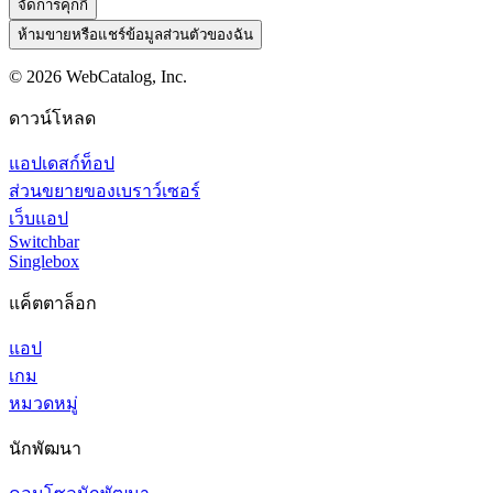
จัดการคุกกี้
ห้ามขายหรือแชร์ข้อมูลส่วนตัวของฉัน
©
2026
WebCatalog, Inc.
ดาวน์โหลด
แอปเดสก์ท็อป
ส่วนขยายของเบราว์เซอร์
เว็บแอป
Switchbar
Singlebox
แค็ตตาล็อก
แอป
เกม
หมวดหมู่
นักพัฒนา