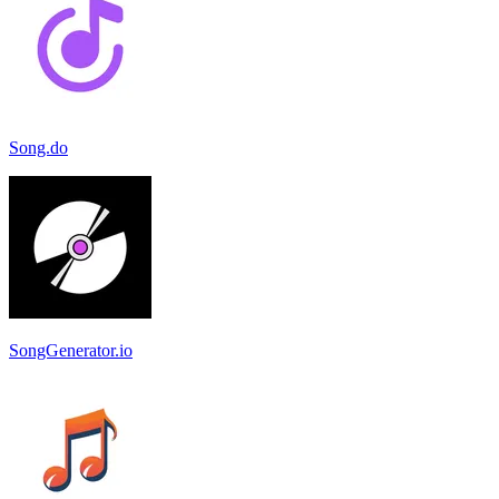
Song.do
SongGenerator.io