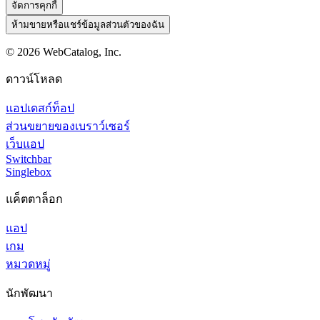
จัดการคุกกี้
ห้ามขายหรือแชร์ข้อมูลส่วนตัวของฉัน
©
2026
WebCatalog, Inc.
ดาวน์โหลด
แอปเดสก์ท็อป
ส่วนขยายของเบราว์เซอร์
เว็บแอป
Switchbar
Singlebox
แค็ตตาล็อก
แอป
เกม
หมวดหมู่
นักพัฒนา