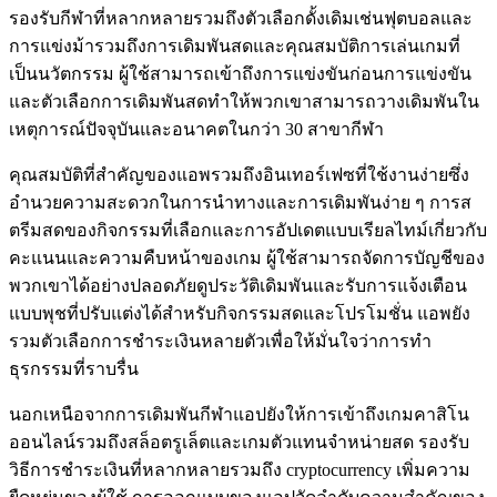
รองรับกีฬาที่หลากหลายรวมถึงตัวเลือกดั้งเดิมเช่นฟุตบอลและ
การแข่งม้ารวมถึงการเดิมพันสดและคุณสมบัติการเล่นเกมที่
เป็นนวัตกรรม ผู้ใช้สามารถเข้าถึงการแข่งขันก่อนการแข่งขัน
และตัวเลือกการเดิมพันสดทำให้พวกเขาสามารถวางเดิมพันใน
เหตุการณ์ปัจจุบันและอนาคตในกว่า 30 สาขากีฬา
คุณสมบัติที่สำคัญของแอพรวมถึงอินเทอร์เฟซที่ใช้งานง่ายซึ่ง
อำนวยความสะดวกในการนำทางและการเดิมพันง่าย ๆ การส
ตรีมสดของกิจกรรมที่เลือกและการอัปเดตแบบเรียลไทม์เกี่ยวกับ
คะแนนและความคืบหน้าของเกม ผู้ใช้สามารถจัดการบัญชีของ
พวกเขาได้อย่างปลอดภัยดูประวัติเดิมพันและรับการแจ้งเตือน
แบบพุชที่ปรับแต่งได้สำหรับกิจกรรมสดและโปรโมชั่น แอพยัง
รวมตัวเลือกการชำระเงินหลายตัวเพื่อให้มั่นใจว่าการทำ
ธุรกรรมที่ราบรื่น
นอกเหนือจากการเดิมพันกีฬาแอปยังให้การเข้าถึงเกมคาสิโน
ออนไลน์รวมถึงสล็อตรูเล็ตและเกมตัวแทนจำหน่ายสด รองรับ
วิธีการชำระเงินที่หลากหลายรวมถึง cryptocurrency เพิ่มความ