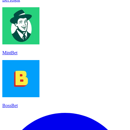
MintBet
BossBet