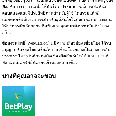
ยืดหยุ่นของผู้ใช้ การออกแบบของแอปจัดลำดับความสำคัญของ
ฟังก์ชันการทำงานเพื่อให้มั่นใจว่าประสบการณ์การเดิมพันที่
ตอบสนองและมีประสิทธิภาพสำหรับผู้ใช้ โดยรวมแล้วมี
แพลตฟอร์มที่แข็งแกร่งสำหรับผู้ที่สนใจในกิจกรรมกีฬาและเกม
ให้บริการตัวเลือกการเดิมพันและคุณสมบัติความบันเทิงในวง
กว้าง
ข้อสงวนสิทธิ์: WebCatalog ไม่มีความเกี่ยวข้อง เชื่อมโยง ได้รับ
อนุญาต รับรองโดย หรือมีความเชื่อมโยงอย่างเป็นทางการกับ
Sportsbet ไม่ว่าในลักษณะใด ชื่อผลิตภัณฑ์ โลโก้ และแบรนด์
ทั้งหมดเป็นทรัพย์สินของเจ้าของที่เกี่ยวข้อง
บางทีคุณอาจจะชอบ