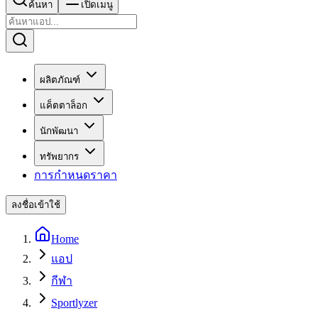
ค้นหา
เปิดเมนู
ผลิตภัณฑ์
แค็ตตาล็อก
นักพัฒนา
ทรัพยากร
การกำหนดราคา
ลงชื่อเข้าใช้
Home
แอป
กีฬา
Sportlyzer