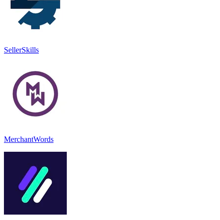
SellerSkills
MerchantWords