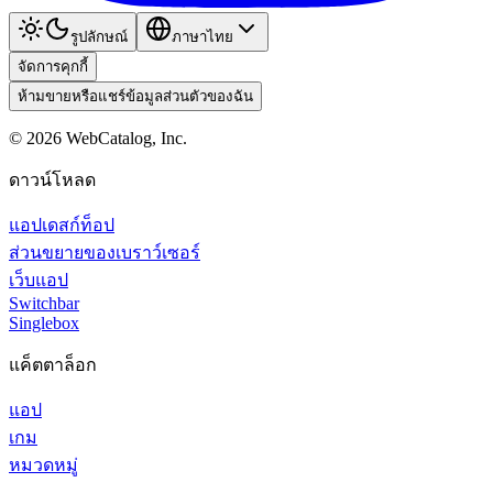
รูปลักษณ์
ภาษาไทย
จัดการคุกกี้
ห้ามขายหรือแชร์ข้อมูลส่วนตัวของฉัน
©
2026
WebCatalog, Inc.
ดาวน์โหลด
แอปเดสก์ท็อป
ส่วนขยายของเบราว์เซอร์
เว็บแอป
Switchbar
Singlebox
แค็ตตาล็อก
แอป
เกม
หมวดหมู่