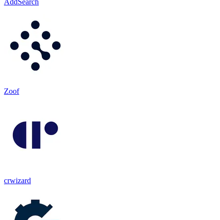
AddSearch
Zoof
crwizard