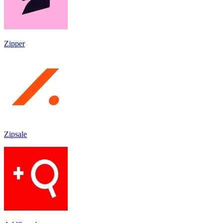
Zipper
Zipsale