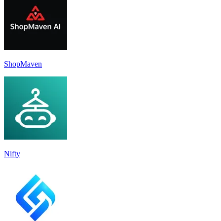
ShopMaven
Nifty