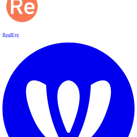
RealEye