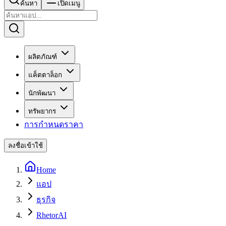
ค้นหา
เปิดเมนู
ผลิตภัณฑ์
แค็ตตาล็อก
นักพัฒนา
ทรัพยากร
การกำหนดราคา
ลงชื่อเข้าใช้
Home
แอป
ธุรกิจ
RhetorAI