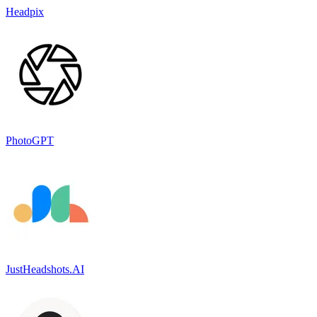
Headpix
PhotoGPT
JustHeadshots.AI