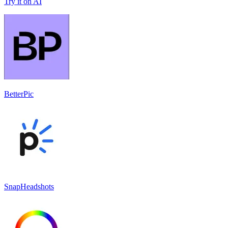
Try it on AI
BetterPic
SnapHeadshots