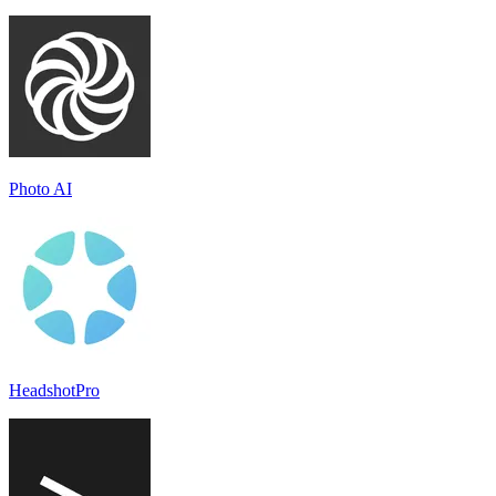
Photo AI
HeadshotPro