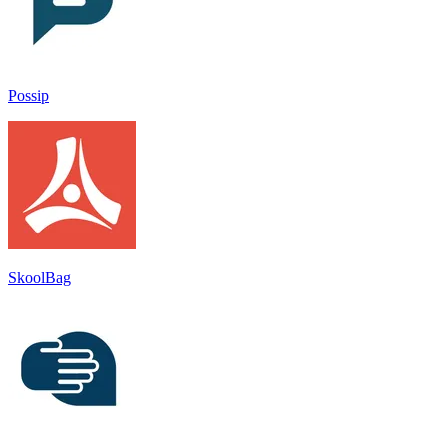
Possip
SkoolBag