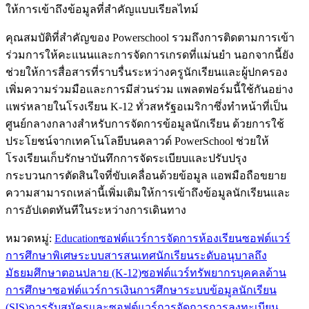
ให้การเข้าถึงข้อมูลที่สำคัญแบบเรียลไทม์
คุณสมบัติที่สำคัญของ Powerschool รวมถึงการติดตามการเข้า
ร่วมการให้คะแนนและการจัดการเกรดที่แม่นยำ นอกจากนี้ยัง
ช่วยให้การสื่อสารที่ราบรื่นระหว่างครูนักเรียนและผู้ปกครอง
เพิ่มความร่วมมือและการมีส่วนร่วม แพลตฟอร์มนี้ใช้กันอย่าง
แพร่หลายในโรงเรียน K-12 ทั่วสหรัฐอเมริกาซึ่งทำหน้าที่เป็น
ศูนย์กลางกลางสำหรับการจัดการข้อมูลนักเรียน ด้วยการใช้
ประโยชน์จากเทคโนโลยีบนคลาวด์ PowerSchool ช่วยให้
โรงเรียนเก็บรักษาบันทึกการจัดระเบียบและปรับปรุง
กระบวนการตัดสินใจที่ขับเคลื่อนด้วยข้อมูล แอพมือถือขยาย
ความสามารถเหล่านี้เพิ่มเติมให้การเข้าถึงข้อมูลนักเรียนและ
การอัปเดตทันทีในระหว่างการเดินทาง
หมวดหมู่
:
Education
ซอฟต์แวร์การจัดการห้องเรียน
ซอฟต์แวร์
การศึกษาพิเศษ
ระบบสารสนเทศนักเรียนระดับอนุบาลถึง
มัธยมศึกษาตอนปลาย (K-12)
ซอฟต์แวร์ทรัพยากรบุคคลด้าน
การศึกษา
ซอฟต์แวร์การเงินการศึกษา
ระบบข้อมูลนักเรียน
(SIS)
การรับสมัครและซอฟต์แวร์การจัดการการลงทะเบียน