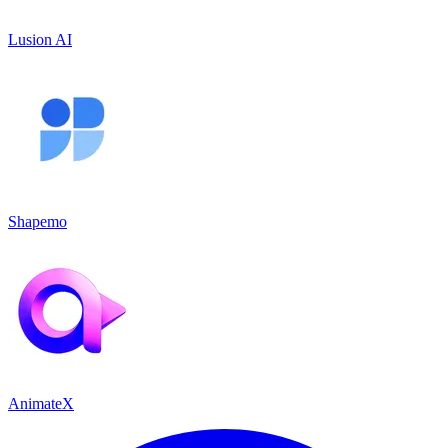
Lusion AI
Shapemo
AnimateX