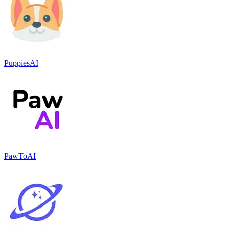
PuppiesAI
PawToAI