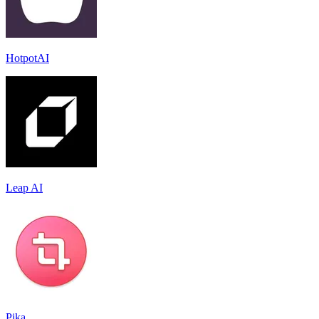
HotpotAI
Leap AI
Pika