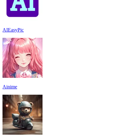
AIEasyPic
Ainime