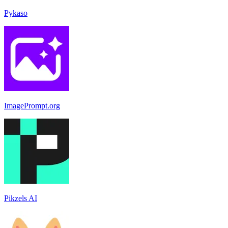
Pykaso
ImagePrompt.org
Pikzels AI