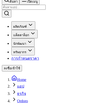
ค้นหา
เปิดเมนู
ผลิตภัณฑ์
แค็ตตาล็อก
นักพัฒนา
ทรัพยากร
การกำหนดราคา
ลงชื่อเข้าใช้
Home
แอป
ธุรกิจ
Ordoro