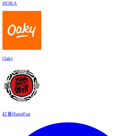
HOKA
Oaky
紅番HungFan