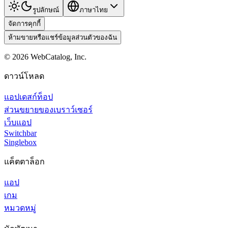
รูปลักษณ์
ภาษาไทย
จัดการคุกกี้
ห้ามขายหรือแชร์ข้อมูลส่วนตัวของฉัน
©
2026
WebCatalog, Inc.
ดาวน์โหลด
แอปเดสก์ท็อป
ส่วนขยายของเบราว์เซอร์
เว็บแอป
Switchbar
Singlebox
แค็ตตาล็อก
แอป
เกม
หมวดหมู่