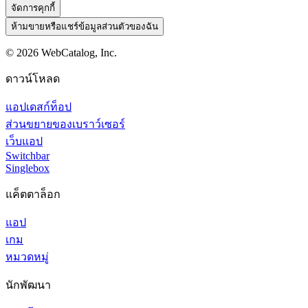
จัดการคุกกี้
ห้ามขายหรือแชร์ข้อมูลส่วนตัวของฉัน
©
2026
WebCatalog, Inc.
ดาวน์โหลด
แอปเดสก์ท็อป
ส่วนขยายของเบราว์เซอร์
เว็บแอป
Switchbar
Singlebox
แค็ตตาล็อก
แอป
เกม
หมวดหมู่
นักพัฒนา