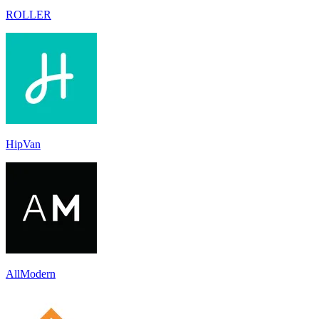
ROLLER
HipVan
AllModern