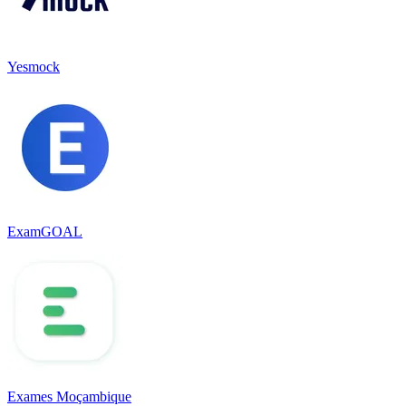
Yesmock
ExamGOAL
Exames Moçambique