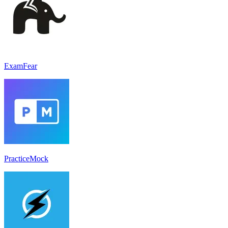
ExamFear
PracticeMock