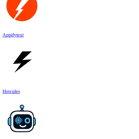
Appifytext
Hercules