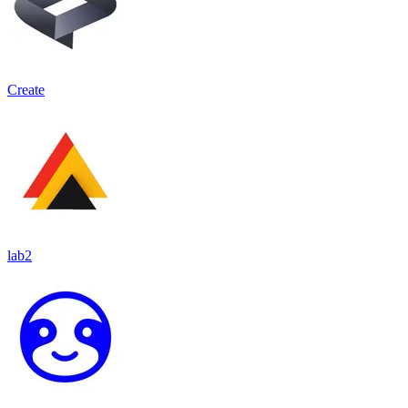
Create
lab2