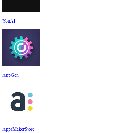
YouAI
AppGen
AppsMakerStore