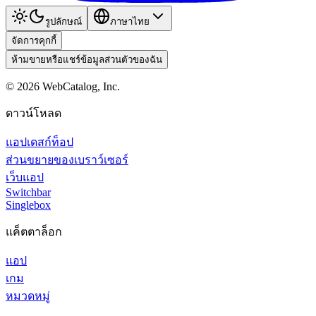
รูปลักษณ์
ภาษาไทย
จัดการคุกกี้
ห้ามขายหรือแชร์ข้อมูลส่วนตัวของฉัน
©
2026
WebCatalog, Inc.
ดาวน์โหลด
แอปเดสก์ท็อป
ส่วนขยายของเบราว์เซอร์
เว็บแอป
Switchbar
Singlebox
แค็ตตาล็อก
แอป
เกม
หมวดหมู่