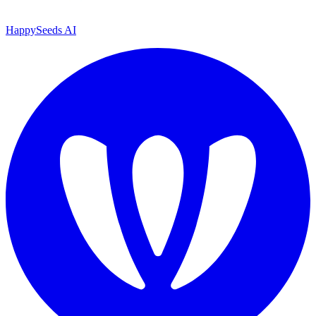
HappySeeds AI