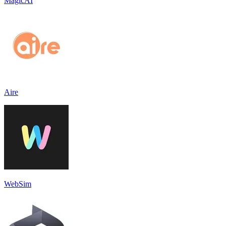
MagicAI
Aire
WebSim