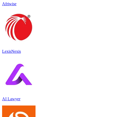
Afriwise
LexisNexis
AI Lawyer