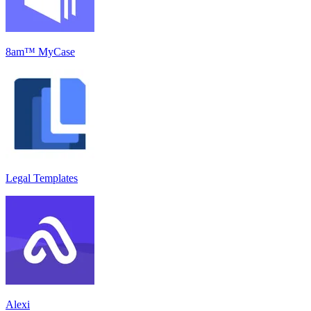
8am™ MyCase
Legal Templates
Alexi