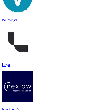
v-Lawyer
Leya
NexLaw.AI