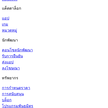
แค็ตตาล็อก
แอป
เกม
หมวดหมู่
นักพัฒนา
คอนโซลนักพัฒนา
รับการยืนยัน
ส่งแอป
ลงโฆษณา
ทรัพยากร
การกำหนดราคา
การสนับสนุน
บล็อก
โปรแกรมพันธมิตร