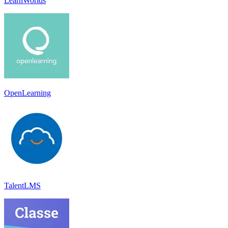
LearnWorlds
OpenLearning
TalentLMS