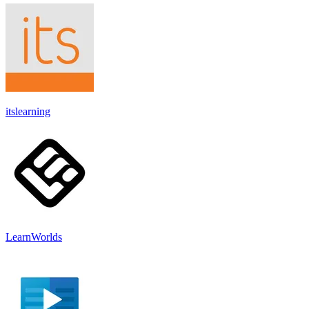
itslearning
LearnWorlds