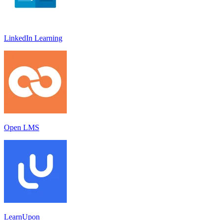
LinkedIn Learnin‪g
Open LMS
LearnUpon