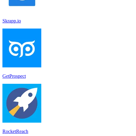
Skrapp.io
GetProspect
RocketReach