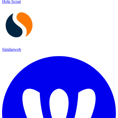
Help Scout
Similarweb