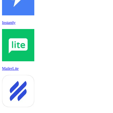
Instantly
MailerLite