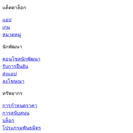
แค็ตตาล็อก
แอป
เกม
หมวดหมู่
นักพัฒนา
คอนโซลนักพัฒนา
รับการยืนยัน
ส่งแอป
ลงโฆษณา
ทรัพยากร
การกำหนดราคา
การสนับสนุน
บล็อก
โปรแกรมพันธมิตร