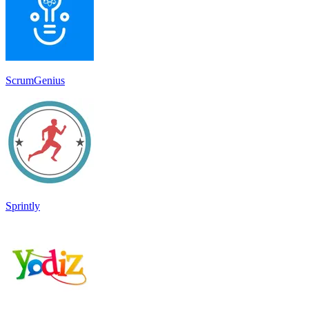
ScrumGenius
Sprintly