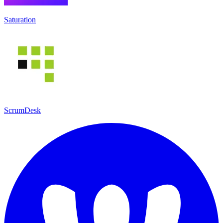
Saturation
ScrumDesk