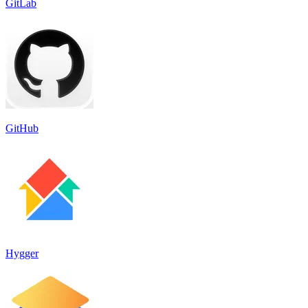
GitLab
GitHub
Hygger