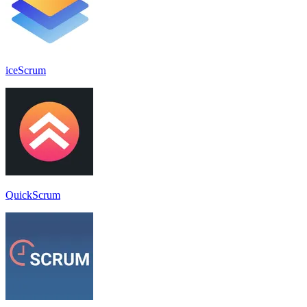
iceScrum
QuickScrum