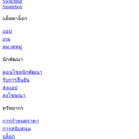
Switchbar
Singlebox
แค็ตตาล็อก
แอป
เกม
หมวดหมู่
นักพัฒนา
คอนโซลนักพัฒนา
รับการยืนยัน
ส่งแอป
ลงโฆษณา
ทรัพยากร
การกำหนดราคา
การสนับสนุน
บล็อก