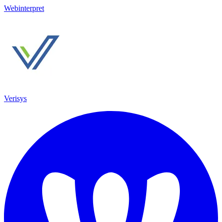
Webinterpret
Verisys