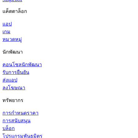
แค็ตตาล็อก
แอป
เกม
หมวดหมู่
นักพัฒนา
คอนโซลนักพัฒนา
รับการยืนยัน
ส่งแอป
ลงโฆษณา
ทรัพยากร
การกำหนดราคา
การสนับสนุน
บล็อก
โปรแกรมพันธมิตร