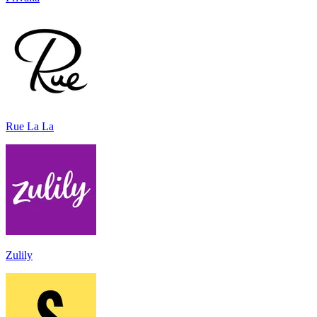
Rue La La
Zulily