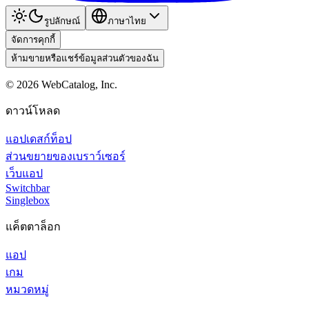
รูปลักษณ์
ภาษาไทย
จัดการคุกกี้
ห้ามขายหรือแชร์ข้อมูลส่วนตัวของฉัน
©
2026
WebCatalog, Inc.
ดาวน์โหลด
แอปเดสก์ท็อป
ส่วนขยายของเบราว์เซอร์
เว็บแอป
Switchbar
Singlebox
แค็ตตาล็อก
แอป
เกม
หมวดหมู่