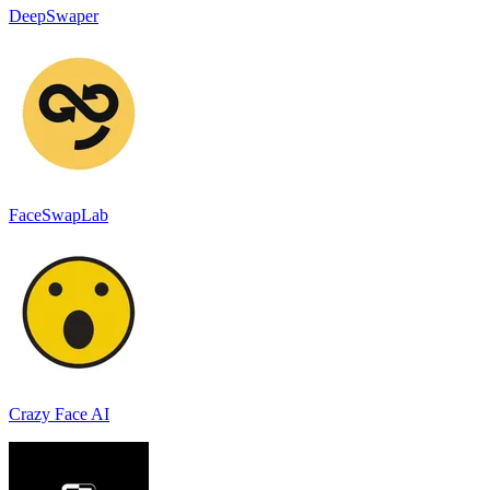
DeepSwaper
FaceSwapLab
Crazy Face AI