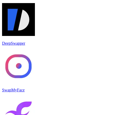
DeepSwapper
SwapMyFace