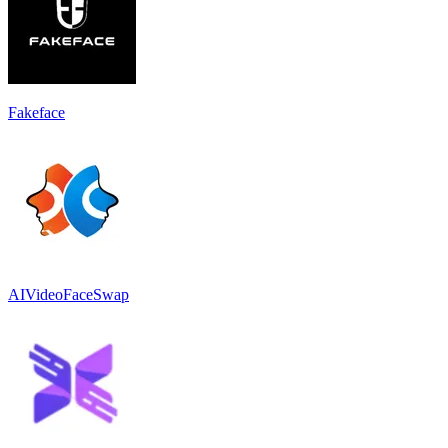
Fakeface
AIVideoFaceSwap