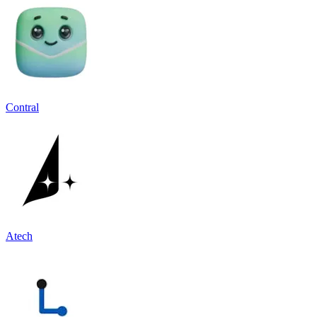
Contral
Atech