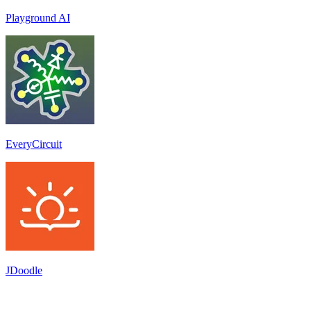
Playground AI
EveryCircuit
JDoodle