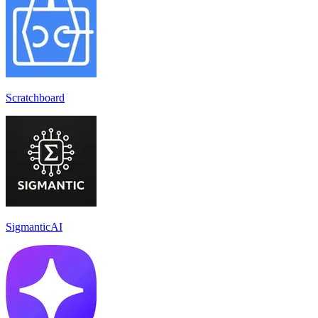
Scratchboard
SigmanticAI