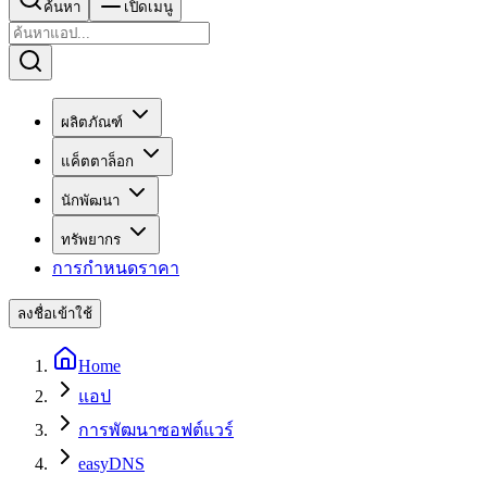
ค้นหา
เปิดเมนู
ผลิตภัณฑ์
แค็ตตาล็อก
นักพัฒนา
ทรัพยากร
การกำหนดราคา
ลงชื่อเข้าใช้
Home
แอป
การพัฒนาซอฟต์แวร์
easyDNS