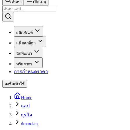
ค้นหา
เปิดเมนู
ผลิตภัณฑ์
แค็ตตาล็อก
นักพัฒนา
ทรัพยากร
การกำหนดราคา
ลงชื่อเข้าใช้
Home
แอป
ธุรกิจ
dmarcian