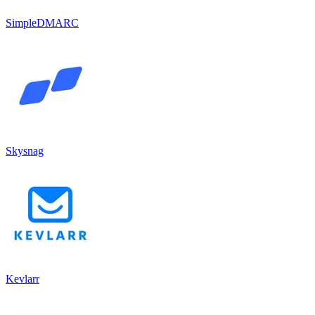
SimpleDMARC
Skysnag
Kevlarr