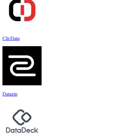
ClicData
Datazip