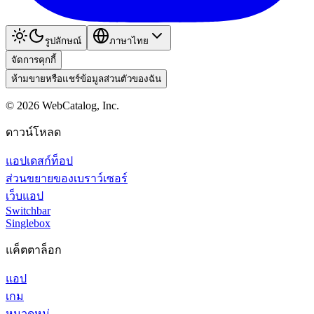
รูปลักษณ์
ภาษาไทย
จัดการคุกกี้
ห้ามขายหรือแชร์ข้อมูลส่วนตัวของฉัน
©
2026
WebCatalog, Inc.
ดาวน์โหลด
แอปเดสก์ท็อป
ส่วนขยายของเบราว์เซอร์
เว็บแอป
Switchbar
Singlebox
แค็ตตาล็อก
แอป
เกม
หมวดหมู่