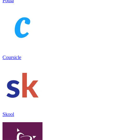
Podia
Coursicle
Skool