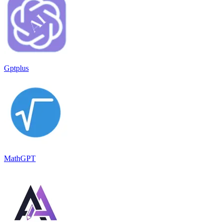
Gptplus
MathGPT