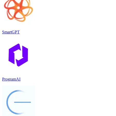
SmartGPT
ProgramAI