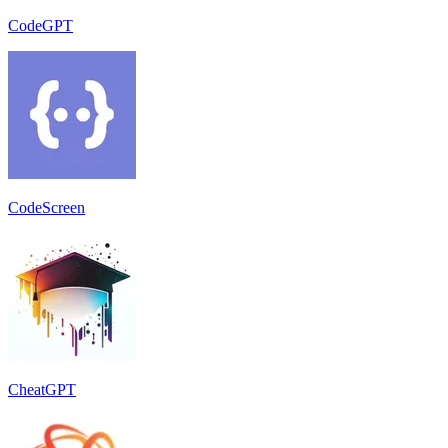
CodeGPT
CodeScreen
CheatGPT