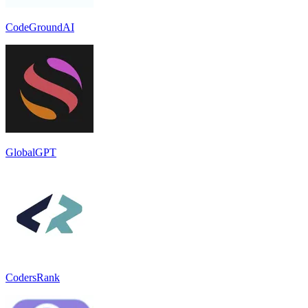
CodeGroundAI
GlobalGPT
CodersRank