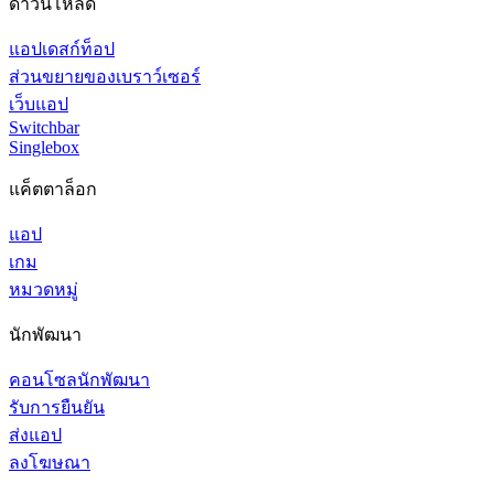
ดาวน์โหลด
แอปเดสก์ท็อป
ส่วนขยายของเบราว์เซอร์
เว็บแอป
Switchbar
Singlebox
แค็ตตาล็อก
แอป
เกม
หมวดหมู่
นักพัฒนา
คอนโซลนักพัฒนา
รับการยืนยัน
ส่งแอป
ลงโฆษณา