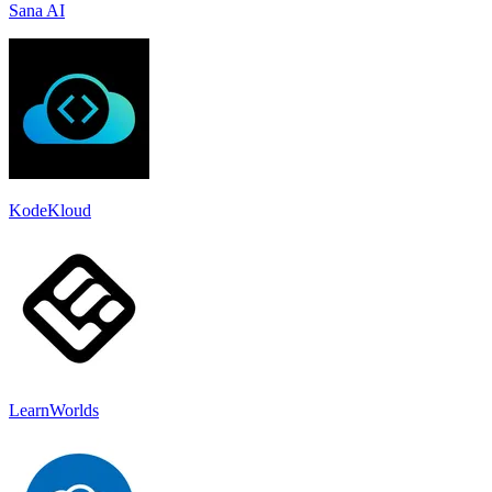
Sana AI
KodeKloud
LearnWorlds