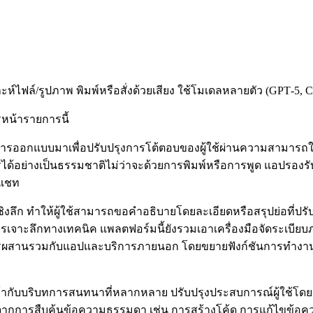
ะห์ไฟล์/รูปภาพ พิมพ์หรือสั่งด้วยเสียง ใช้โมเดลหลายตัว (GPT‑5, C
รหน้ารายการนี้
้รับการออกแบบมาเพื่อปรับปรุงการโต้ตอบของผู้ใช้ผ่านความสาม
รได้อย่างเป็นธรรมชาติไม่ว่าจะด้วยการพิมพ์หรือการพูด แอปรองรั
รแชท
ยเชิงลึก ทำให้ผู้ใช้สามารถขอคำอธิบายโดยละเอียดหรือสรุปย่อที
ึงการเจาะลึกทางเทคนิค แพลตฟอร์มนี้ยังรวมเอาเครื่องมือจัดระเบ
ผสานรวมกับแอปและบริการภายนอก โดยขยายฟังก์ชันการทำงานเพ
ากับบริบทการสนทนาที่หลากหลาย ปรับปรุงประสบการณ์ผู้ใช้โดยป
ือจากการสืบค้นข้อความธรรมดา เช่น การสร้างโค้ด การแก้ไขข้