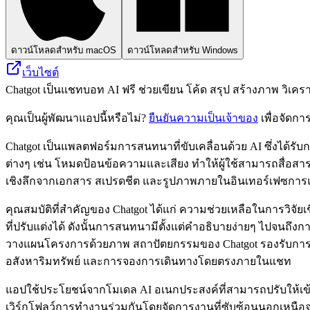
ดาวน์โหลดสำหรับ macOS
ดาวน์โหลดสำหรับ Windows
เว็บไซต์
Chatgot เป็นแชทบอท AI ฟรี ช่วยเขียน โค้ด สรุป สร้างภาพ วิเครา
คุณเป็นผู้พัฒนาแอปนี้หรือไม่?
ยืนยันความเป็นเจ้าของ
เพื่อจัดกา
Chatgot เป็นแพลตฟอร์มการสนทนาที่ขับเคลื่อนด้วย AI ซึ่งได
ต่างๆ เช่น โหมดป้อนข้อความและเสียง ทำให้ผู้ใช้สามารถสื่อสา
เชิงลึกจากเอกสาร สเปรดชีต และรูปภาพภายในอินเทอร์เฟซกา
คุณสมบัติที่สำคัญของ Chatgot ได้แก่ ความช่วยเหลือในการวิจั
ที่ปรับแต่งได้ ดังนั้นการสนทนามีตั้งแต่คำอธิบายง่ายๆ ไปจนถ
วางแผนโครงการด้วยภาพ สถาปัตยกรรมของ Chatgot รองรับการ
อสังหาริมทรัพย์ และการจองการเดินทางโดยตรงภายในแชท
แอปใช้ประโยชน์จากโมเดล AI อเนกประสงค์ที่สามารถปรับให้เข้
เวิร์กโฟลว์การทำงานร่วมกันโดยจัดการงานที่ซับซ้อนนอกเหน