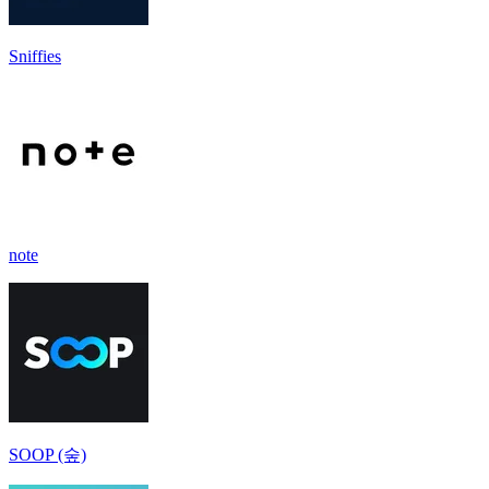
Sniffies
note
SOOP (숲)