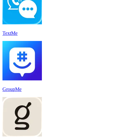
TextMe
GroupMe