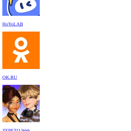
HoYoLAB
OK.RU
ZEPETO Web