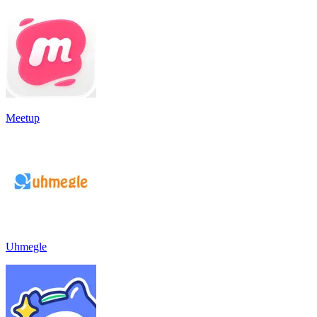
Meetup
Uhmegle