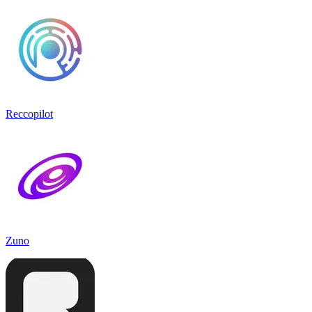
Reccopilot
Zuno