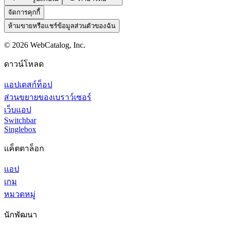
จัดการคุกกี้
ห้ามขายหรือแชร์ข้อมูลส่วนตัวของฉัน
©
2026
WebCatalog, Inc.
ดาวน์โหลด
แอปเดสก์ท็อป
ส่วนขยายของเบราว์เซอร์
เว็บแอป
Switchbar
Singlebox
แค็ตตาล็อก
แอป
เกม
หมวดหมู่
นักพัฒนา