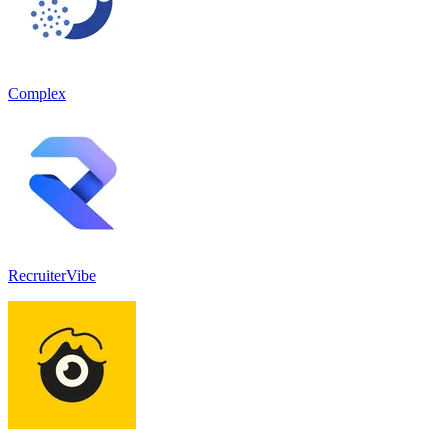
Complex
RecruiterVibe