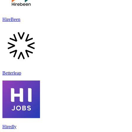
HireBeen
Betterleap
Hiredly