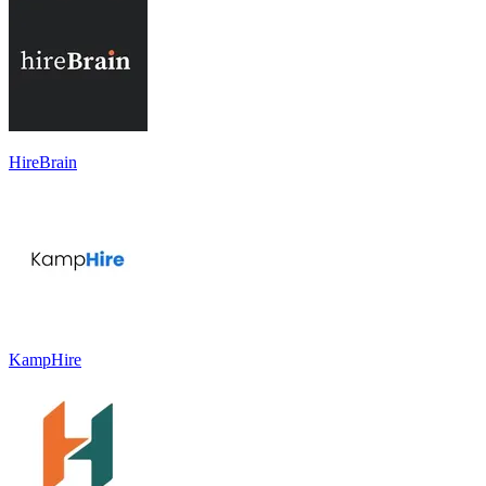
HireBrain
KampHire