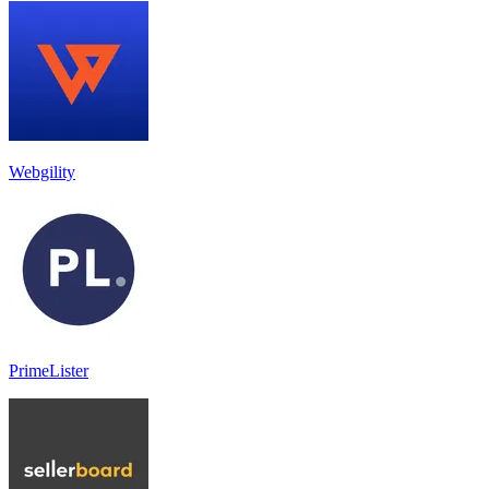
Webgility
PrimeLister