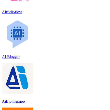
AIrticle-flow
AI Blogger
AiBlogger.app