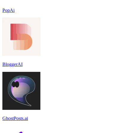
PopAi
BloggerAI
GhostPosts.ai