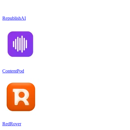
RepublishAI
ContentPod
RedRover