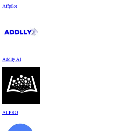
Affpilot
Addlly AI
AI-PRO