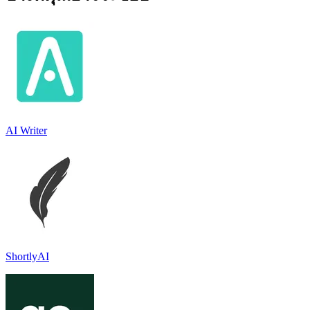
AI Writer
ShortlyAI