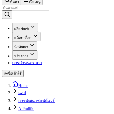
ค้นหา
เปิดเมนู
ผลิตภัณฑ์
แค็ตตาล็อก
นักพัฒนา
ทรัพยากร
การกำหนดราคา
ลงชื่อเข้าใช้
Home
แอป
การพัฒนาซอฟต์แวร์
AiProlific