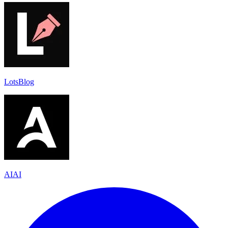
LotsBlog
AIAI