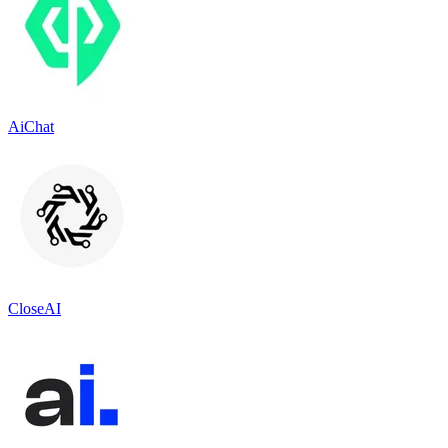
AiChat
CloseAI