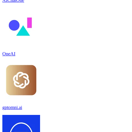
AIChatOne
OneAI
gptomni.ai