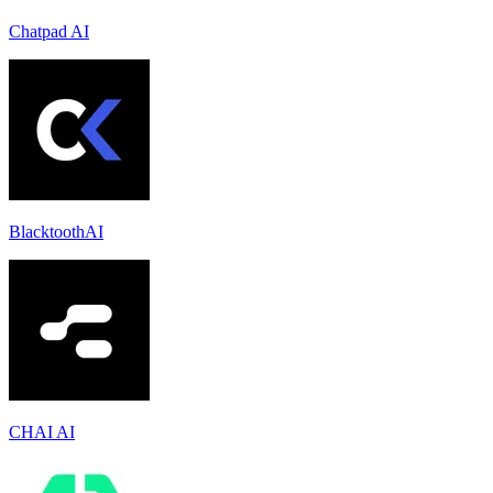
Chatpad AI
BlacktoothAI
CHAI AI