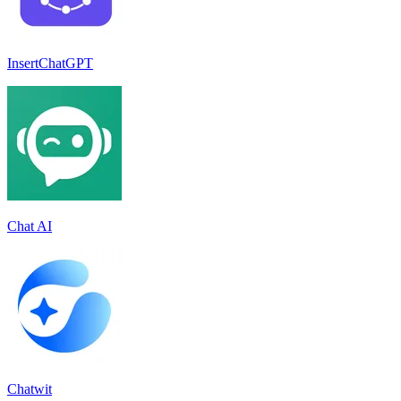
InsertChatGPT
Chat AI
Chatwit