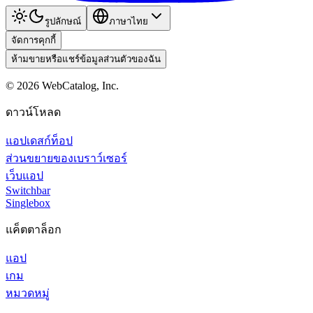
รูปลักษณ์
ภาษาไทย
จัดการคุกกี้
ห้ามขายหรือแชร์ข้อมูลส่วนตัวของฉัน
©
2026
WebCatalog, Inc.
ดาวน์โหลด
แอปเดสก์ท็อป
ส่วนขยายของเบราว์เซอร์
เว็บแอป
Switchbar
Singlebox
แค็ตตาล็อก
แอป
เกม
หมวดหมู่