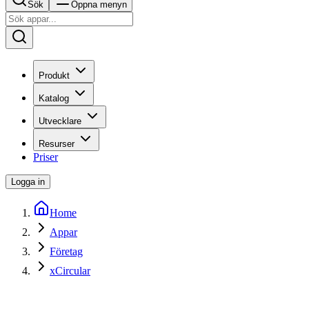
Sök
Öppna menyn
Produkt
Katalog
Utvecklare
Resurser
Priser
Logga in
Home
Appar
Företag
xCircular