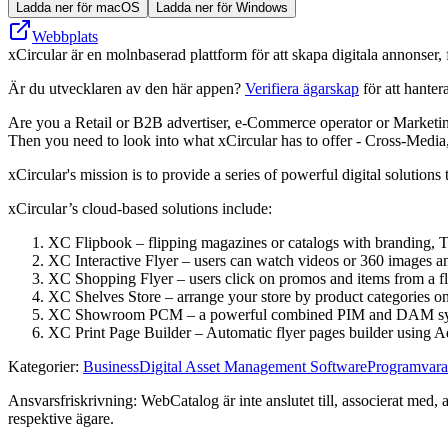
Ladda ner för macOS
Ladda ner för Windows
Webbplats
xCircular är en molnbaserad plattform för att skapa digitala annonser, 
Är du utvecklaren av den här appen?
Verifiera ägarskap
för att hanter
Are you a Retail or B2B advertiser, e-Commerce operator or Marketing
Then you need to look into what xCircular has to offer - Cross-Media
xCircular's mission is to provide a series of powerful digital solutions
xCircular’s cloud-based solutions include:
XC Flipbook – flipping magazines or catalogs with branding, 
XC Interactive Flyer – users can watch videos or 360 images an
XC Shopping Flyer – users click on promos and items from a fl
XC Shelves Store – arrange your store by product categories on
XC Showroom PCM – a powerful combined PIM and DAM system, 
XC Print Page Builder – Automatic flyer pages builder using 
Kategorier
:
Business
Digital Asset Management Software
Programvara
Ansvarsfriskrivning: WebCatalog är inte anslutet till, associerat med, 
respektive ägare.