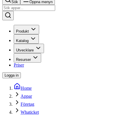
Sök
Öppna menyn
Produkt
Katalog
Utvecklare
Resurser
Priser
Logga in
Home
Appar
Företag
Whaticket