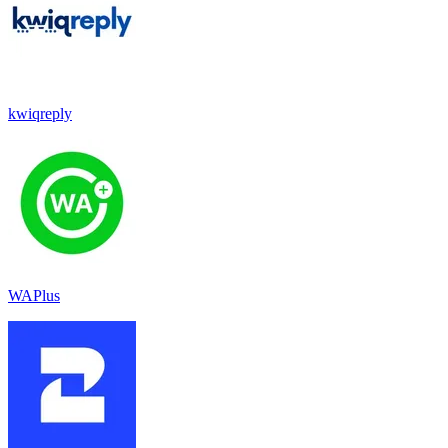
kwiqreply
WAPlus