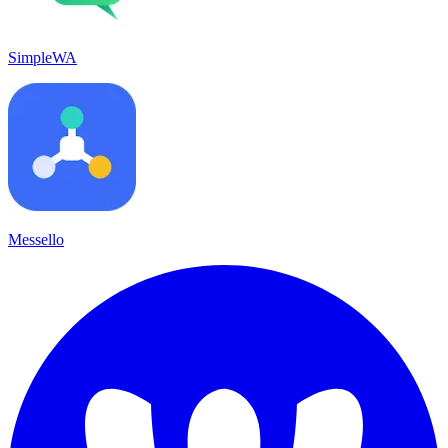
SimpleWA
Messello