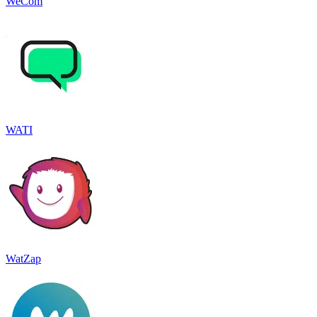
WeCom
WATI
WatZap