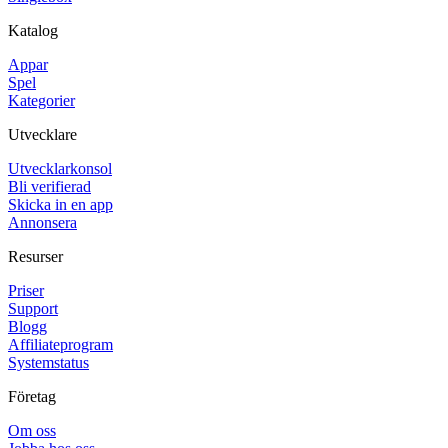
Katalog
Appar
Spel
Kategorier
Utvecklare
Utvecklarkonsol
Bli verifierad
Skicka in en app
Annonsera
Resurser
Priser
Support
Blogg
Affiliateprogram
Systemstatus
Företag
Om oss