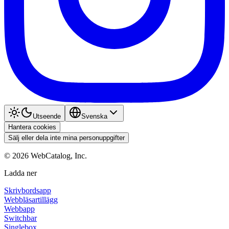
Utseende
Svenska
Hantera cookies
Sälj eller dela inte mina personuppgifter
©
2026
WebCatalog, Inc.
Ladda ner
Skrivbordsapp
Webbläsartillägg
Webbapp
Switchbar
Singlebox