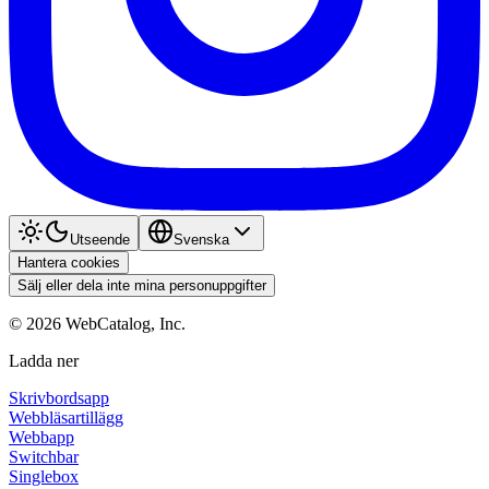
Utseende
Svenska
Hantera cookies
Sälj eller dela inte mina personuppgifter
©
2026
WebCatalog, Inc.
Ladda ner
Skrivbordsapp
Webbläsartillägg
Webbapp
Switchbar
Singlebox