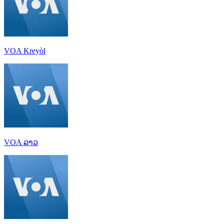
VOA Kreyòl
VOA ລາວ