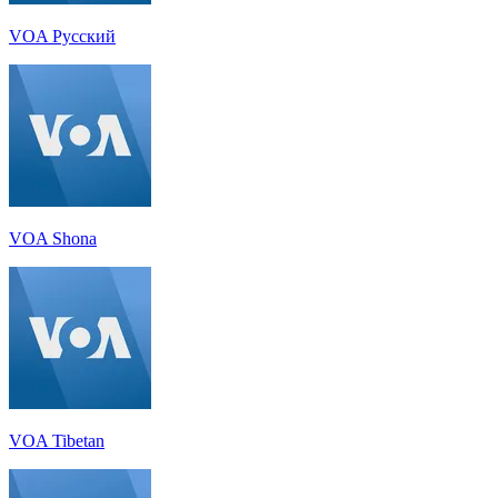
VOA Русский
VOA Shona
VOA Tibetan