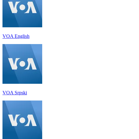
VOA English
VOA Srpski