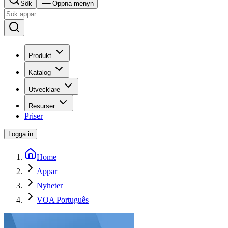
Sök
Öppna menyn
Produkt
Katalog
Utvecklare
Resurser
Priser
Logga in
Home
Appar
Nyheter
VOA Português