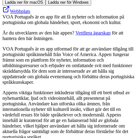
Ladda ner för macOS
Ladda ner för Windows
Webbplats
VOA Português är en app för att få nyheter och information på
portugisiska om globala händelser, sport, ekonomi och kultur.
Är du utvecklaren av den här appen?
Verifiera ägarskap
för att
hantera den här listningen.
VOA Português är en app utformad för att ge användare tillgång till
portugisiskt språkinnehåll från Voice of America. Appen fungerar
främst som en plattform för nyheter, information och
utbildningsresurser och erbjuder en omfattande svit med funktioner
skräddarsydda för dem som är intresserade av att hålla sig
uppdaterade om globala evenemang och förbättra deras portugisiska
språkkunskaper.
Appens viktiga funktioner inkluderar tillgång till ett brett utbud av
nyhetsartiklar, ljud och videoinnehåll, allt presenterat på
portugisiska. Användare kan utforska olika ämnen, från
internationella nyheter till kulturell insikt, vilket gör det till en
värdefull resurs för både språkelever och modersmål. Appens
innehåll är kuraterad för att ge en balanserad bild av globala
händelser, vilket hjälper användare att hålla sig informerade om
aktuella frågor samtidigt som de förbättrar deras förståelse för det
portugisiska språket.