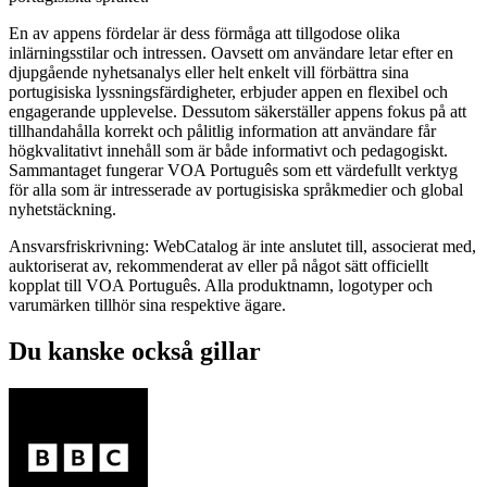
En av appens fördelar är dess förmåga att tillgodose olika
inlärningsstilar och intressen. Oavsett om användare letar efter en
djupgående nyhetsanalys eller helt enkelt vill förbättra sina
portugisiska lyssningsfärdigheter, erbjuder appen en flexibel och
engagerande upplevelse. Dessutom säkerställer appens fokus på att
tillhandahålla korrekt och pålitlig information att användare får
högkvalitativt innehåll som är både informativt och pedagogiskt.
Sammantaget fungerar VOA Português som ett värdefullt verktyg
för alla som är intresserade av portugisiska språkmedier och global
nyhetstäckning.
Ansvarsfriskrivning: WebCatalog är inte anslutet till, associerat med,
auktoriserat av, rekommenderat av eller på något sätt officiellt
kopplat till VOA Português. Alla produktnamn, logotyper och
varumärken tillhör sina respektive ägare.
Du kanske också gillar