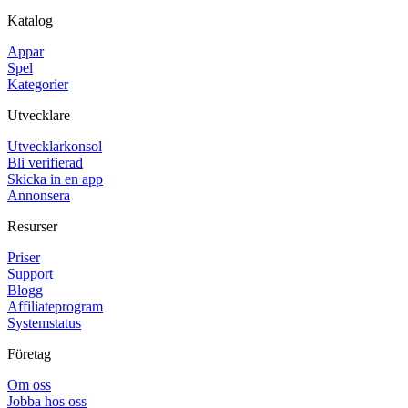
Katalog
Appar
Spel
Kategorier
Utvecklare
Utvecklarkonsol
Bli verifierad
Skicka in en app
Annonsera
Resurser
Priser
Support
Blogg
Affiliateprogram
Systemstatus
Företag
Om oss
Jobba hos oss