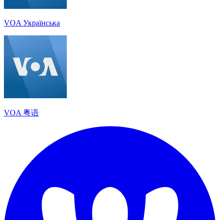
VOA Українська
VOA 粤语