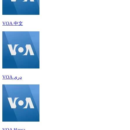
VOA 中文
VOA دری
VOA Hausa