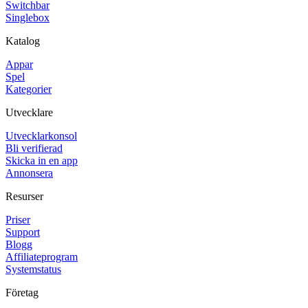
Switchbar
Singlebox
Katalog
Appar
Spel
Kategorier
Utvecklare
Utvecklarkonsol
Bli verifierad
Skicka in en app
Annonsera
Resurser
Priser
Support
Blogg
Affiliateprogram
Systemstatus
Företag