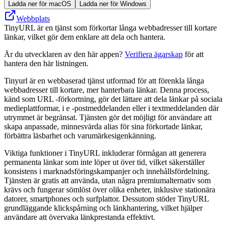
Ladda ner för macOS
Ladda ner för Windows
Webbplats
TinyURL är en tjänst som förkortar långa webbadresser till kortare
länkar, vilket gör dem enklare att dela och hantera.
Är du utvecklaren av den här appen?
Verifiera ägarskap
för att
hantera den här listningen.
Tinyurl är en webbaserad tjänst utformad för att förenkla långa
webbadresser till kortare, mer hanterbara länkar. Denna process,
känd som URL -förkortning, gör det lättare att dela länkar på sociala
medieplattformar, i e -postmeddelanden eller i textmeddelanden där
utrymmet är begränsat. Tjänsten gör det möjligt för användare att
skapa anpassade, minnesvärda alias för sina förkortade länkar,
förbättra läsbarhet och varumärkesigenkänning.
Viktiga funktioner i TinyURL inkluderar förmågan att generera
permanenta länkar som inte löper ut över tid, vilket säkerställer
konsistens i marknadsföringskampanjer och innehållsfördelning.
Tjänsten är gratis att använda, utan några premiumalternativ som
krävs och fungerar sömlöst över olika enheter, inklusive stationära
datorer, smartphones och surfplattor. Dessutom stöder TinyURL
grundläggande klickspårning och länkhantering, vilket hjälper
användare att övervaka länkprestanda effektivt.