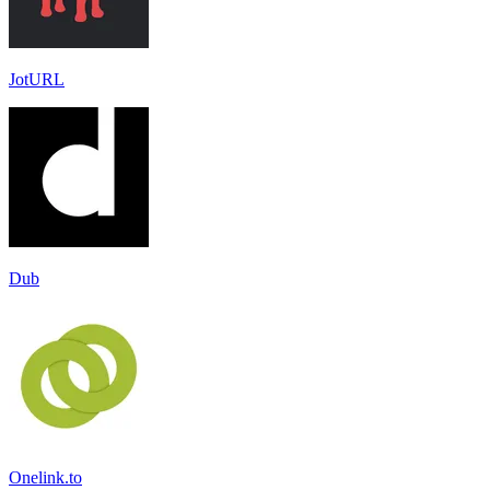
JotURL
Dub
Onelink.to