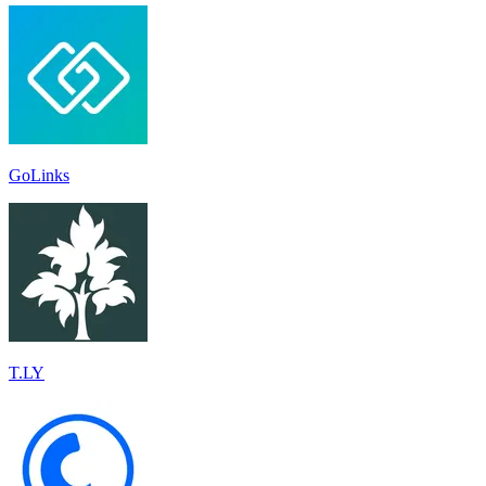
GoLinks
T.LY