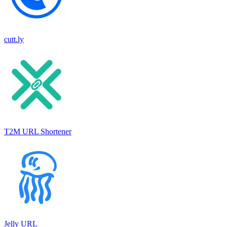
cutt.ly
T2M URL Shortener
Jelly URL