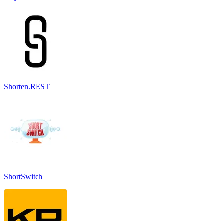
Shorten.REST
ShortSwitch