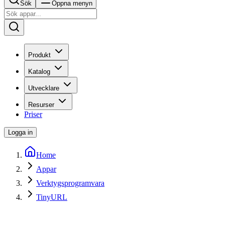
Sök
Öppna menyn
Produkt
Katalog
Utvecklare
Resurser
Priser
Logga in
Home
Appar
Verktygsprogramvara
TinyURL