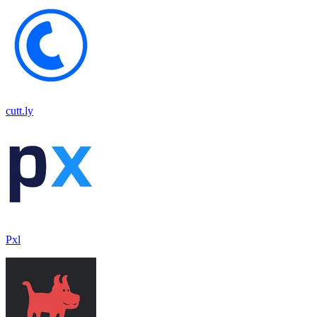
cutt.ly
Pxl