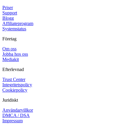
Priser
Support
Blogg
Affiliateprogram
Systemstatus
Företag
Om oss
Jobba hos oss
Mediakit
Efterlevnad
Trust Center
Integritetspolicy
Cookiepolicy
Juridiskt
Användarvillkor
DMCA / DSA
Impressum