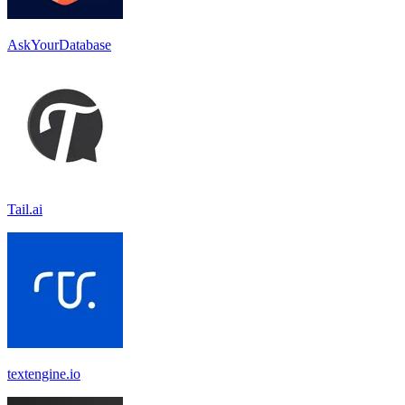
AskYourDatabase
Tail.ai
textengine.io