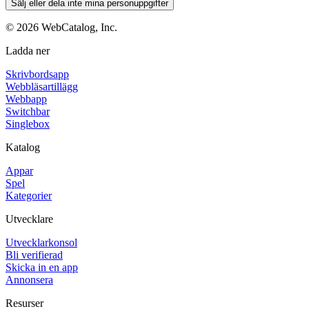
Sälj eller dela inte mina personuppgifter
©
2026
WebCatalog, Inc.
Ladda ner
Skrivbordsapp
Webbläsartillägg
Webbapp
Switchbar
Singlebox
Katalog
Appar
Spel
Kategorier
Utvecklare
Utvecklarkonsol
Bli verifierad
Skicka in en app
Annonsera
Resurser