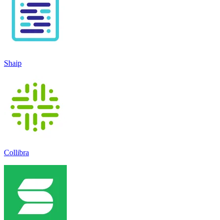
Shaip
Collibra