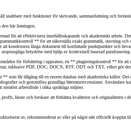
håll snabbare med funktioner för skrivande, sammanfattning och forskni
a den här listningen.
rmad för att effektivisera innehållsskapande och akademiskt arbete. Det
grammatikkontroll ** för att säkerställa exakt grammatik, stavning och skil
 att kondensera långa dokument till kortfattade punktpunkter och bevara
in ursprungliga betydelse med hjälp av kontextuell baserad parafraserin
områden för förbättring i uppsatser, en ** plagieringskontroll ** för att 
lformat, inklusive PDF, DOC, DOCX, RTF, ODT och TXT, vilket gör den 
nt ** som får tillgång till en enorm databas med akademiska källor. Det
liografier och genomföra grundliga litteraturrecensioner. Användare kan
t sömlöst arbetsflöde i olika språkliga miljöer.
 proffs, lärare och forskare att förbättra kvaliteten och originaliteten i
auktoriserat av, rekommenderat av eller på något sätt officiellt kopplat 