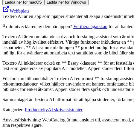
Ladda ner för macOS
Ladda ner för Windows
Webbplats
Textero AI är en app som hjälper studenter att skapa akademiskt inne
Är du utvecklaren av den här appen?
Verifiera ägarskap
för att hanter
Textero AI är en omfattande skriv- och forskningsassistent som är utfo
innehåll av hög kvalitet effektivt. Viktiga funktioner inkluderar en ** 
läsbarheten. ** AI -sammanfattningen ** gör det möjligt för användare
möjligt för användare att omarbeta text samtidigt som de bibehåller s
Textero Ai inkluderar också en ** Essay -klassare ** för att fastställa 
text som genereras av populära AI -modeller. Appen stöder flera fi
För forskare tillhandahåller Textero AI en robust ** forskningsassiste
rekommendationer, vilket hjälper användare att hantera omfattande bib
bibliotek för enkel åtkomst. Appen stöder flera språk och underlättar et
Sammantaget är Textero AI utformat för att hjälpa studenter, författare,
Kategorier
:
Productivity
AI skrivassistenter
Ansvarsfriskrivning: WebCatalog är inte anslutet till, associerat med, 
sina respektive ägare.