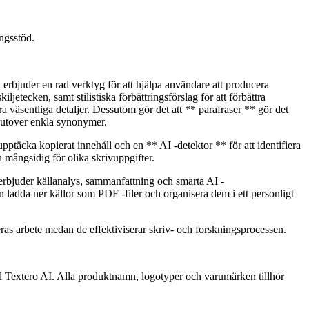
ngsstöd.
 erbjuder en rad verktyg för att hjälpa användare att producera
jetecken, samt stilistiska förbättringsförslag för att förbättra
 väsentliga detaljer. Dessutom gör det att ** parafraser ** gör det
g utöver enkla synonymer.
upptäcka kopierat innehåll och en ** AI -detektor ** för att identifiera
mångsidig för olika skrivuppgifter.
 erbjuder källanalys, sammanfattning och smarta AI -
 ladda ner källor som PDF -filer och organisera dem i ett personligt
 deras arbete medan de effektiviserar skriv- och forskningsprocessen.
till Textero AI. Alla produktnamn, logotyper och varumärken tillhör