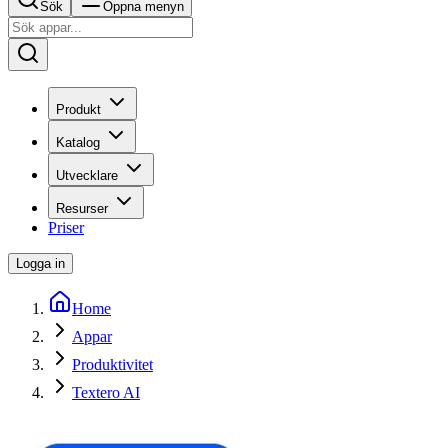
Sök
Öppna menyn
Produkt
Katalog
Utvecklare
Resurser
Priser
Logga in
Home
Appar
Produktivitet
Textero AI