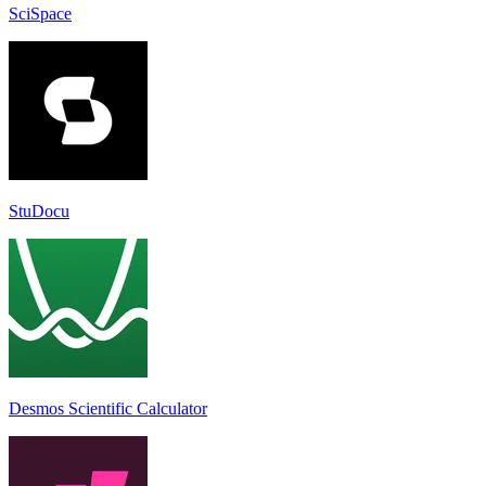
SciSpace
StuDocu
Desmos Scientific Calculator