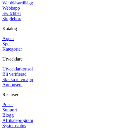
Webbläsartillägg
Webbapp
Switchbar
Singlebox
Katalog
Appar
Spel
Kategorier
Utvecklare
Utvecklarkonsol
Bli verifierad
Skicka in en app
Annonsera
Resurser
Priser
Support
Blogg
Affiliateprogram
Systemstatus