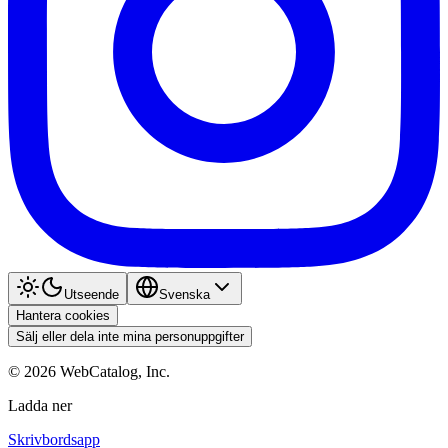
Utseende
Svenska
Hantera cookies
Sälj eller dela inte mina personuppgifter
©
2026
WebCatalog, Inc.
Ladda ner
Skrivbordsapp