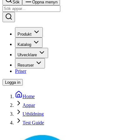
Sök
Öppna menyn
Produkt
Katalog
Utvecklare
Resurser
Priser
Logga in
Home
Appar
Utbildning
Test Guide