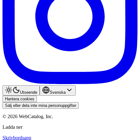
Utseende
Svenska
Hantera cookies
Sälj eller dela inte mina personuppgifter
©
2026
WebCatalog, Inc.
Ladda ner
Skrivbordsapp