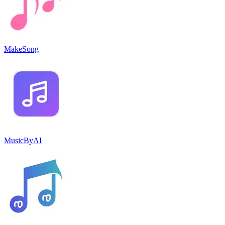
MakeSong
MusicByAI