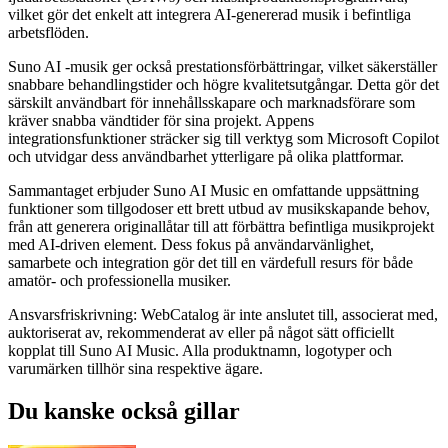
vilket gör det enkelt att integrera AI-genererad musik i befintliga
arbetsflöden.
Suno AI -musik ger också prestationsförbättringar, vilket säkerställer
snabbare behandlingstider och högre kvalitetsutgångar. Detta gör det
särskilt användbart för innehållsskapare och marknadsförare som
kräver snabba vändtider för sina projekt. Appens
integrationsfunktioner sträcker sig till verktyg som Microsoft Copilot
och utvidgar dess användbarhet ytterligare på olika plattformar.
Sammantaget erbjuder Suno AI Music en omfattande uppsättning
funktioner som tillgodoser ett brett utbud av musikskapande behov,
från att generera originallåtar till att förbättra befintliga musikprojekt
med AI-driven element. Dess fokus på användarvänlighet,
samarbete och integration gör det till en värdefull resurs för både
amatör- och professionella musiker.
Ansvarsfriskrivning: WebCatalog är inte anslutet till, associerat med,
auktoriserat av, rekommenderat av eller på något sätt officiellt
kopplat till Suno AI Music. Alla produktnamn, logotyper och
varumärken tillhör sina respektive ägare.
Du kanske också gillar