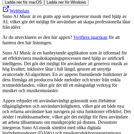
Ladda ner för macOS
Ladda ner för Windows
Webbplats
Suno AI Music är en gratis app som genererar musik med hjälp av
AI, vilket gör det möjligt för användare att skapa professionella låtar
från idéer.
Är du utvecklaren av den här appen?
Verifiera ägarskap
för att
hantera den här listningen.
Suno AI Music är en banbrytande applikation som är utformad för
att effektivisera musikskapningsprocessen med hjälp av artificiell
intelligens. Det gör det möjligt för användare att generera musik av
hög kvalitet, inklusive låtar i full längd, genom att utnyttja
avancerade AI-algoritmer. En av appens framstående funktioner är
dess förmåga att producera både melodier och texter från enkla
textmeddelanden, vilket gör det till ett mångsidigt verktyg för
musiker och musikentusiaster.
Appen erbjuder ett användarvänligt gränssnitt som förbättrar
tillgängligheten och användarvänligheten, vilket gör att både nya
och erfarna användare kan navigera på sina funktioner effektivt. Det
stöder i realtidssamarbete, vilket gör det möjligt för flera användare
att arbeta tillsammans om musikprojekt på distans. Dessutom
integreras Suno AI-musik sömlöst med olika digitala
ljudarbetsstationer (DAWs) och musikproduktionsprogramvara,