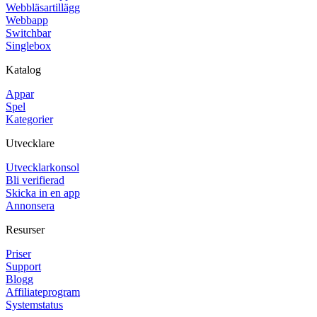
Webbläsartillägg
Webbapp
Switchbar
Singlebox
Katalog
Appar
Spel
Kategorier
Utvecklare
Utvecklarkonsol
Bli verifierad
Skicka in en app
Annonsera
Resurser
Priser
Support
Blogg
Affiliateprogram
Systemstatus