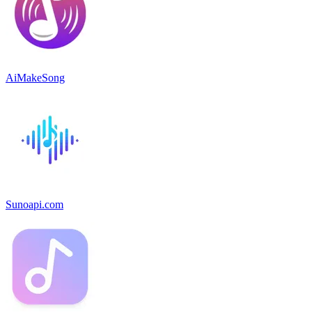
AiMakeSong
Sunoapi.com