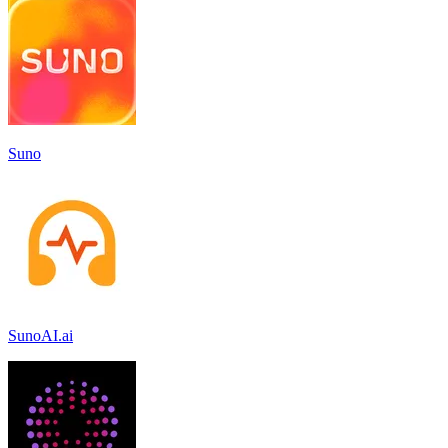
Suno
SunoAI.ai