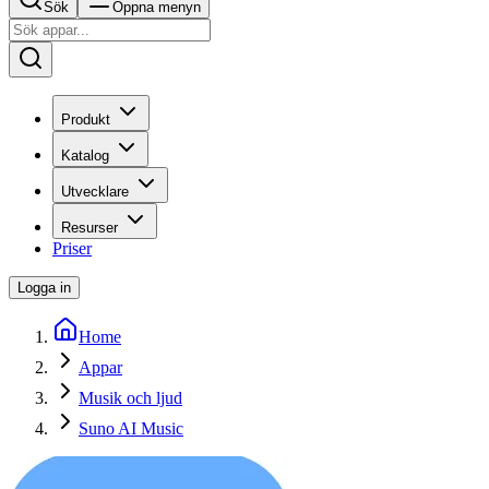
Sök
Öppna menyn
Produkt
Katalog
Utvecklare
Resurser
Priser
Logga in
Home
Appar
Musik och ljud
Suno AI Music