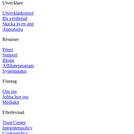
Utvecklare
Utvecklarkonsol
Bli verifierad
Skicka in en app
Annonsera
Resurser
Priser
Support
Blogg
Affiliateprogram
Systemstatus
Företag
Om oss
Jobba hos oss
Mediakit
Efterlevnad
Trust Center
Integritetspolicy
Cookiepolicy