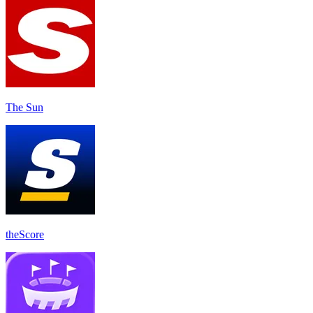
The Sun
theScore