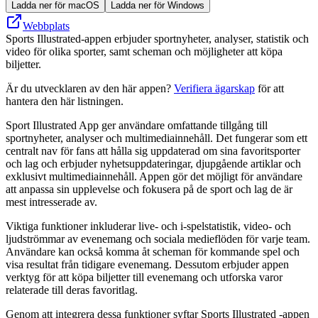
Ladda ner för macOS
Ladda ner för Windows
Webbplats
Sports Illustrated-appen erbjuder sportnyheter, analyser, statistik och
video för olika sporter, samt scheman och möjligheter att köpa
biljetter.
Är du utvecklaren av den här appen?
Verifiera ägarskap
för att
hantera den här listningen.
Sport Illustrated App ger användare omfattande tillgång till
sportnyheter, analyser och multimediainnehåll. Det fungerar som ett
centralt nav för fans att hålla sig uppdaterad om sina favoritsporter
och lag och erbjuder nyhetsuppdateringar, djupgående artiklar och
exklusivt multimediainnehåll. Appen gör det möjligt för användare
att anpassa sin upplevelse och fokusera på de sport och lag de är
mest intresserade av.
Viktiga funktioner inkluderar live- och i-spelstatistik, video- och
ljudströmmar av evenemang och sociala medieflöden för varje team.
Användare kan också komma åt scheman för kommande spel och
visa resultat från tidigare evenemang. Dessutom erbjuder appen
verktyg för att köpa biljetter till evenemang och utforska varor
relaterade till deras favoritlag.
Genom att integrera dessa funktioner syftar Sports Illustrated -appen