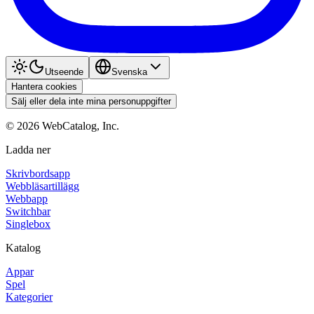
Utseende
Svenska
Hantera cookies
Sälj eller dela inte mina personuppgifter
©
2026
WebCatalog, Inc.
Ladda ner
Skrivbordsapp
Webbläsartillägg
Webbapp
Switchbar
Singlebox
Katalog
Appar
Spel
Kategorier