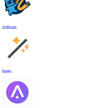
ArtRoom
Image