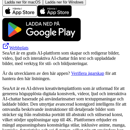
Ladda ner för macOS
Ladda ner för Windows
Webbplats
SeaArt är en gratis AI-plattform som skapar och redigerar bilder,
video, ljud och interaktiva AI-chattar från text och uppladdade
bilder, med verktyg för stil- och bildjusteringar.
Är du utvecklaren av den här appen?
Verifiera ägarskap
för att
hantera den här listningen.
SeaArt är en AI-driven kreativitetsplattform som är utformad för att
generera högupplösta digitala konstverk, videor, ljud och interaktiva
AI-chattar baserade på användarinsatser som textuppmaningar och
laddade bilder. Den utnyttjar avancerad konstgjord intelligens för att
omvandla beskrivande instruktioner till detaljerade bilder som
sträcker sig från realistiska porträtt till abstrakt och stiliserad konst,
vilket stödjer upplösningar upp till 4K. Plattformen erbjuder en
mängd anpassningsbara konstnärliga stilar, inklusive anime, manga,