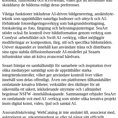
komiska, futuristiska och sci-fi-teman, vilket gör att användare kan
skräddarsy de bilderna enligt deras preferenser.
Viktiga funktioner inkluderar AI-driven bildgenerering, ansiktsbyte-
teknik som upprätthåller naturliga hudtoner och uttryck och AI-
förbättrade fotoredigeringsverktyg som bakgrundsborttagning,
fotokalering av foto, färgning och belysningsjusteringar. SeaArt
stöder också fin kontroll över bildinformation genom verktyg som
Comfyui -arbetsflödet och Swift AI -verktyg, vilket möjliggör
modifieringar av komposition, färg, stil och specifika bildområden.
Utöver skapandet av innehåll kan användare träna och distribuera
sina egna stabila diffusionsbaserade AI-modeller på Seaarts
infrastruktur utan att kräva avancerad hårdvara.
Seaart främjar en samhällsmiljö för samarbete och inspiration över
olika mediatyper samtidigt som de upprätthåller starka
integritetskontroller, vilket ger användare kontroll över vilket
innehåll som delas offentligt. Även om plattformen tillhandahåller
omfattande kreativa friheter, verkställer den riktlinjer för att
säkerställa ett säkert, inkluderande utrymme och i allmänhet
begränsar NSFW -innehållsskapande. Sammantaget erbjuder SeaArt
en omfattande svit med AI -verktyg som stöder olika kreativa projekt
inom digital konst, video, ljud och samtal AI.
Ansvarsfriskrivning: WebCatalog är inte anslutet till, associerat med,
auktoriserat av, rekommenderat av eller på något sätt officiellt