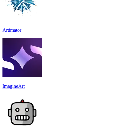
Artimator
ImagineArt