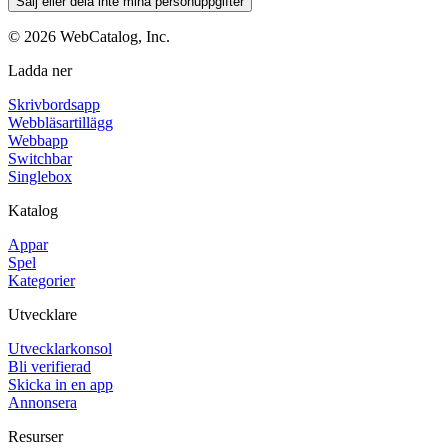
Sälj eller dela inte mina personuppgifter
©
2026
WebCatalog, Inc.
Ladda ner
Skrivbordsapp
Webbläsartillägg
Webbapp
Switchbar
Singlebox
Katalog
Appar
Spel
Kategorier
Utvecklare
Utvecklarkonsol
Bli verifierad
Skicka in en app
Annonsera
Resurser