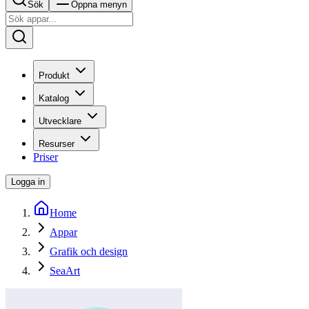
Sök
Öppna menyn
Produkt
Katalog
Utvecklare
Resurser
Priser
Logga in
Home
Appar
Grafik och design
SeaArt