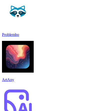
Problembo
ArtAny