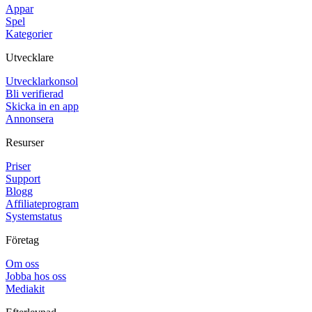
Appar
Spel
Kategorier
Utvecklare
Utvecklarkonsol
Bli verifierad
Skicka in en app
Annonsera
Resurser
Priser
Support
Blogg
Affiliateprogram
Systemstatus
Företag
Om oss
Jobba hos oss
Mediakit