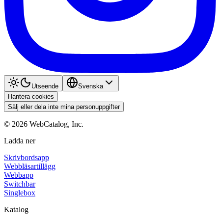
Utseende
Svenska
Hantera cookies
Sälj eller dela inte mina personuppgifter
©
2026
WebCatalog, Inc.
Ladda ner
Skrivbordsapp
Webbläsartillägg
Webbapp
Switchbar
Singlebox
Katalog