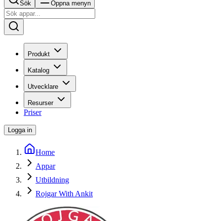
Sök
Öppna menyn
Produkt
Katalog
Utvecklare
Resurser
Priser
Logga in
Home
Appar
Utbildning
Rojgar With Ankit