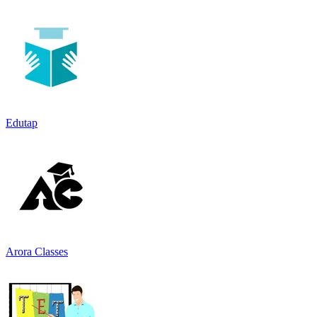
Edutap
Arora Classes