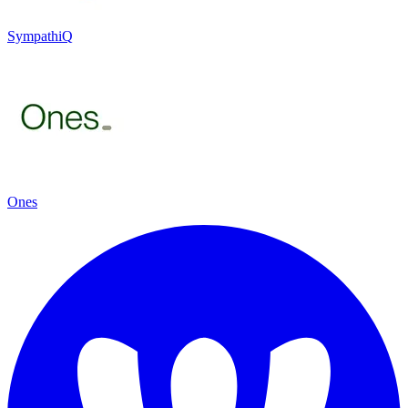
SympathiQ
Ones