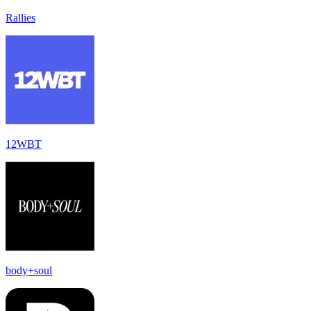
Rallies
12WBT
body+soul