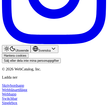
Utseende
Svenska
Hantera cookies
Sälj eller dela inte mina personuppgifter
©
2026
WebCatalog, Inc.
Ladda ner
Skrivbordsapp
Webbläsartillägg
Webbapp
Switchbar
Singlebox