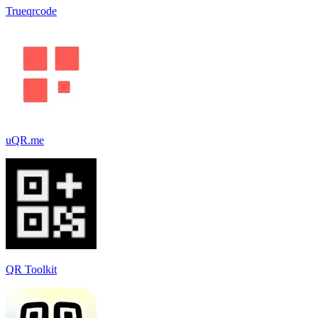
Trueqrcode
uQR.me
QR Toolkit