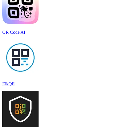
QR Code AI
ElkQR