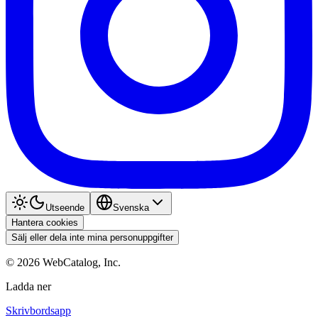
Utseende
Svenska
Hantera cookies
Sälj eller dela inte mina personuppgifter
©
2026
WebCatalog, Inc.
Ladda ner
Skrivbordsapp