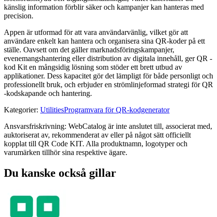
känslig information förblir säker och kampanjer kan hanteras med
precision.
Appen är utformad för att vara användarvänlig, vilket gör att
användare enkelt kan hantera och organisera sina QR-koder på ett
ställe. Oavsett om det gäller marknadsföringskampanjer,
evenemangshantering eller distribution av digitala innehåll, ger QR -
kod Kit en mångsidig lösning som stöder ett brett utbud av
applikationer. Dess kapacitet gör det lämpligt för både personligt och
professionellt bruk, och erbjuder en strömlinjeformad strategi för QR
-kodskapande och hantering.
Kategorier
:
Utilities
Programvara för QR-kodgenerator
Ansvarsfriskrivning: WebCatalog är inte anslutet till, associerat med,
auktoriserat av, rekommenderat av eller på något sätt officiellt
kopplat till QR Code KIT. Alla produktnamn, logotyper och
varumärken tillhör sina respektive ägare.
Du kanske också gillar