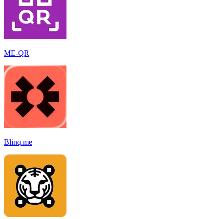
ME-QR
Blinq.me