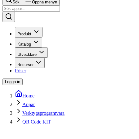
Sök
Öppna menyn
Produkt
Katalog
Utvecklare
Resurser
Priser
Logga in
Home
Appar
Verktygsprogramvara
QR Code KIT