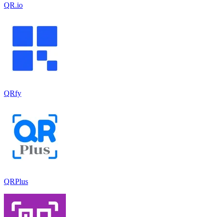
QR.io
QRfy
QRPlus