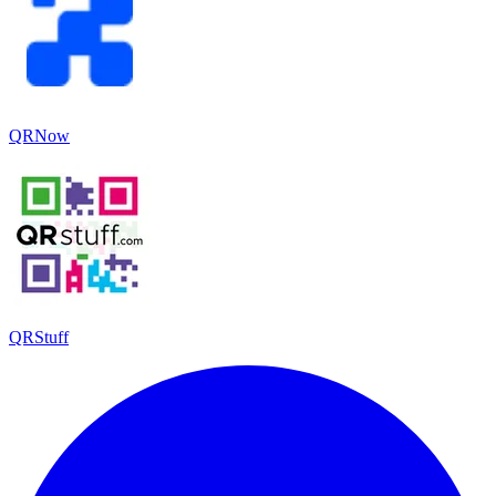
QRNow
QRStuff