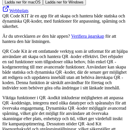
Ladda ner för macOS
Ladda ner för Windows
Webbplats
QR Code KIT är en app för att skapa och hantera både statiska och
dynamiska QR-koder, med funktioner för anpassning, spårning och
säkerhet.
Är du utvecklaren av den här appen?
Verifiera ägarskap
för att
hantera den här listningen.
QR Code Kit är ett omfattande verktyg som är utformat för att hjälpa
användare att skapa och hantera QR -koder effektivt. Det erbjuder
en rad funktioner som tillgodoser olika behov, från enkel QR -
kodgenerering till mer avancerade funktioner. Användare kan skapa
både statiska och dynamiska QR -koder, där de senare ger möjlighet
att redigera och uppdatera innehåll utan att behöva återskapa QR -
koden. Denna funktion är särskilt användbar för företag och
individer som behöver göra ofta ändringar i sitt länkade innehåll.
Viktiga funktioner i QR -kodkit inkluderar möjligheten att anpassa
QR -koddesign, integrera med olika datatyper och spåranalys för att
övervaka engagemang. Dynamiska QR -koder möjliggör avancerad
spårning, vilket gör det möjligt för användare att övervaka
skanningar efter plats, enhetstyp och tid, vilket ger värdefull insikt
för kampanjoptimering. Dessutom stöder QR -kod Kit
lösenordsskydd och utgångsinställningar, vilket säkerställer att