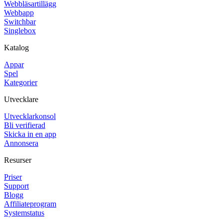
Webbläsartillägg
Webbapp
Switchbar
Singlebox
Katalog
Appar
Spel
Kategorier
Utvecklare
Utvecklarkonsol
Bli verifierad
Skicka in en app
Annonsera
Resurser
Priser
Support
Blogg
Affiliateprogram
Systemstatus